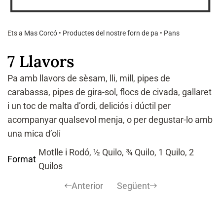
Ets a
Mas Corcó
•
Productes del nostre forn de pa
•
Pans
7 Llavors
P
a amb llavors de sèsam, lli, mill, pipes de
carabassa, pipes de gira-sol, flocs de civada, gallaret
i un toc de malta d’ordi, deliciós i dúctil per
acompanyar qualsevol menja, o per degustar-lo amb
una mica d’oli
Motlle i Rodó, ½ Quilo, ¾ Quilo, 1 Quilo, 2
Format
Quilos
Anterior
Següent